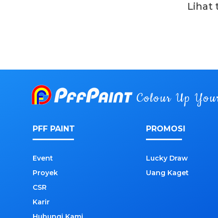
Lihat
Colour Up You
PFF PAINT
PROMOSI
Event
Lucky Draw
Proyek
Uang Kaget
CSR
Karir
Hubungi Kami