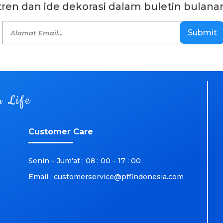
 tren dan ide dekorasi dalam buletin bulana
Submit
r Life
Customer Care
Senin – Jum’at : 08 : 00 – 17 : 00
Email : customerservice@pffindonesia.com