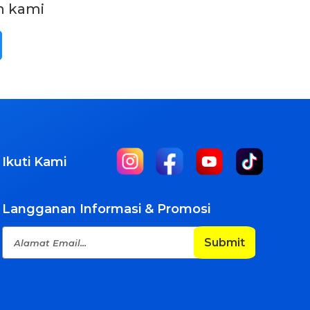
n kami
Ikuti Kami
Langganan Informasi & Promosi
Submit